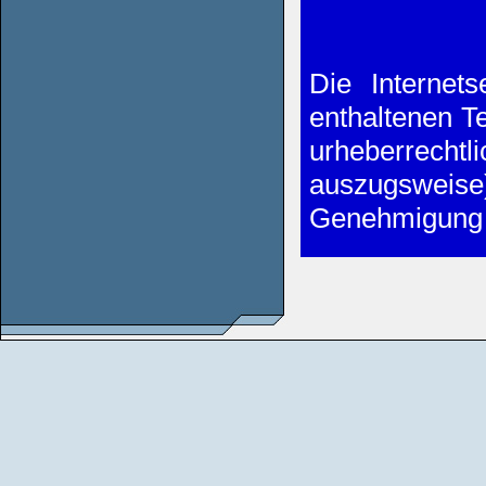
Die Internet
enthaltenen Te
urheberrechtl
auszugsweis
Genehmigung 