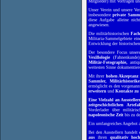
Mitglieder)
mit Vorträgen un
Unser Verein und unsere Ver
insbesondere
private Sam
diese Aufgabe alleine nic
angewiesen.
Die militärhistorischen 
Fach
Militaria-Sammelgebiete ein
Entwicklung der historischen
Der besondere Focus unsere
Vexillologie
 (Fahnenkunde)
Militär-Fotographie, 
antiq
weitesten Sinne dokumentiere
Mit ihrer
hohen Akzeptanz
Sammler, Militärhistorik
ermöglicht es den vorgenann
erweitern
und
Kontakte
zu
Eine Vielzahl an Ausstelle
zeitgeschichtlichen Artefa
Vorderlader über militär
napoleonische Zeit
bis zu d
Ein umfangreiches Angebot
Bei den Ausstellern handelt
aus
ihren
qualitativ hoc