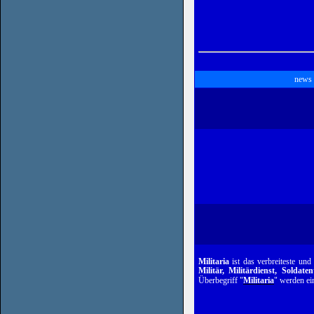
news
Militaria
ist das verbreiteste un
Militär, Militärdienst, Soldat
Überbegriff "
Militaria
" werden
ei