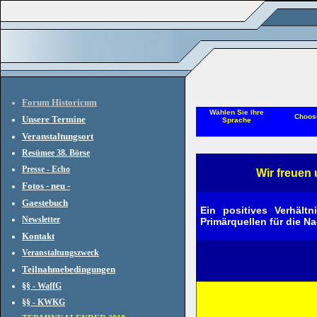
Forum Historicum
Wählen Sie Ihre
Choos
Unsere Termine
Sprache
Veranstaltungsort
Resümee 38. Börse
Presse - Echo
Wir freuen 
Fotos - neu -
Gaestebuch
E
in positives Verhält
Newsletter
Primärquellen für die Na
Kontakt
Veranstaltungszweck
Teilnahmebedingungen
§§ - WaffG
§§ - KWKG